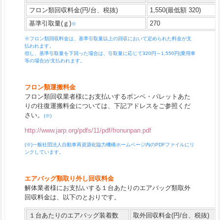
フロン類回収料金(円/台、税抜)
1,550(最低額 320)
基準引取量(ｇ)
270
※
※フロン類回収料金は、基準引取量以上の回収において定められた料金が支
払われます。
但し、基準引取量を下回った場合は、引取量に応じて320円～1,550円(乗用車
等の場合)が支払われます。
フロン類運搬料金
フロン類回収業者様にお支払いするボンベ・パレットあた
りの往復運搬料金については、下記アドレスをご参照くだ
さい。
(※)
http://www.jarp.org/pdfs/11/pdf/fronunpan.pdf
(※)一般社団法人自動車再資源化協力機構ホームページ内のPDFファイルにリ
ンクしています。
エアバッグ類取り外し回収料金
解体業者様にお支払いする１台あたりのエアバッグ類取外
回収料金は、以下のとおりです。
１台あたりのエアバッグ装着数
取外回収料金(円/台、税抜)