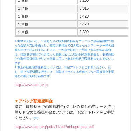
１６個
3,200
１７個
3,315
１８個
3,420
１９個
3,420
２０個
3,500
1.実際の支払いは、１台あたりの取外回収料金をエアバッグ類装備個数で割
った金額を支払単価とし、指定引取場所で引き取ったインフレーター等の個
数を掛けた額をお支払いします。一部取外回収・一部車上作動処理の場合
は、指定引取場所で引き取った個数に応じた取外回収個数料金と、装備個数
から取外回収個数を引いた個数に応じた車上作動処理委託料金をお支払いし
ます。
2.車上作動処理委託料金については、下記アドレスをご参照ください。な
お、車上作動処理を行うには、自動車リサイクル促進センター再資源化支援
部との委託契約が必要です。
http://www.jarc.or.jp
エアバッグ類運搬料金
指定引取場所までの運搬料金(持ち込み持ちの空ケース持ち
帰りも含めた往復料金)については、下記アドレスをご参照
ください。
(※)
http://www.jarp.org/pdfs/11/pdf/airbagunpan.pdf