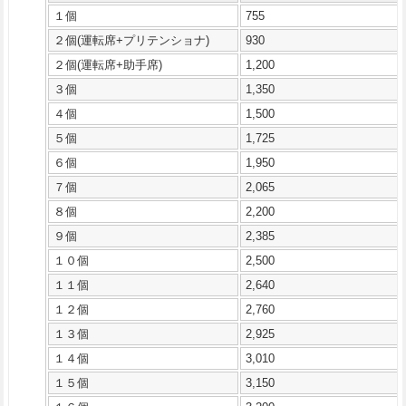
１個
755
２個(運転席+プリテンショナ)
930
２個(運転席+助手席)
1,200
３個
1,350
４個
1,500
５個
1,725
６個
1,950
７個
2,065
８個
2,200
９個
2,385
１０個
2,500
１１個
2,640
１２個
2,760
１３個
2,925
１４個
3,010
１５個
3,150