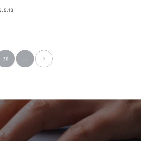
6.5.13
30
...