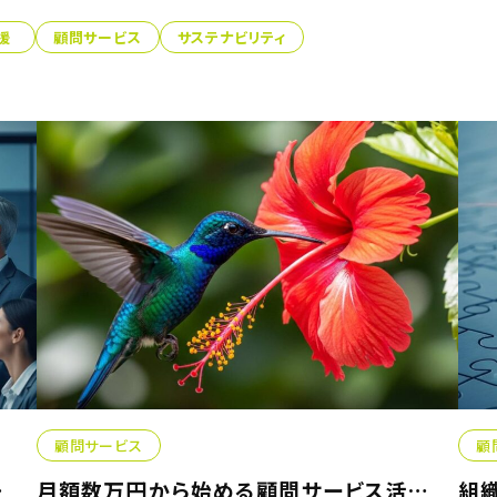
援
顧問サービス
サステナビリティ
顧問サービス
顧
サービ...
月額数万円から始める顧問サービス活用法！コスパ最強の経営...