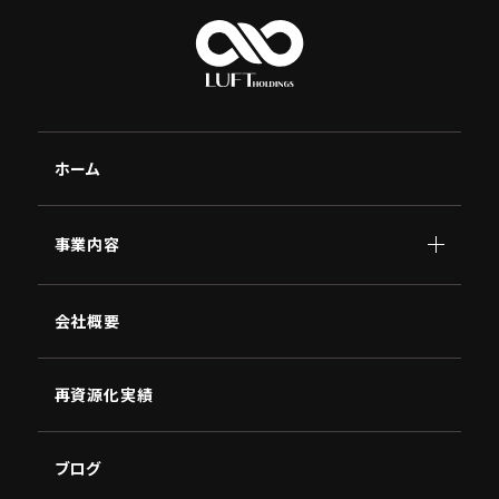
ホーム
事業内容
顧問
会社概要
AI
南原
講演
NBC
再資源化実績
ブログ