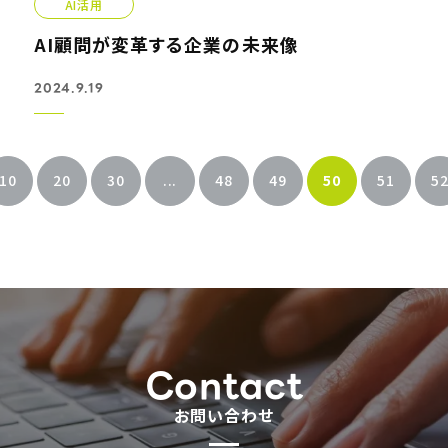
AI活用
AI顧問が変革する企業の未来像
2024.9.19
10
20
30
...
48
49
50
51
5
Contact
お問い合わせ