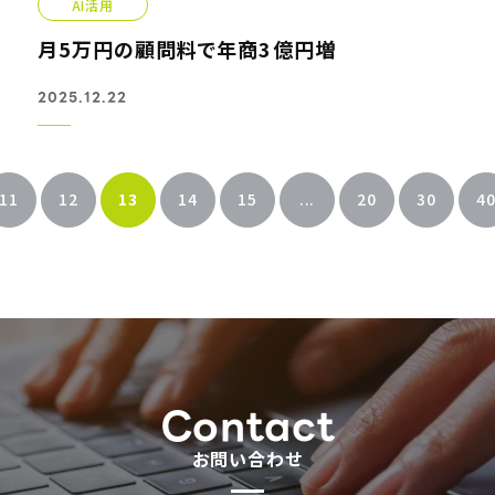
AI活用
月5万円の顧問料で年商3億円増
2025.12.22
11
12
13
14
15
...
20
30
4
Contact
お問い合わせ