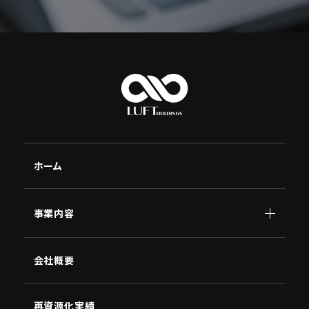
ホーム
事業内容
顧問
会社概要
AI
南原
講演
NBC
再資源化実績