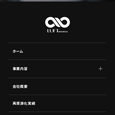
ホーム
事業内容
顧問
会社概要
AI
南原
講演
NBC
再資源化実績