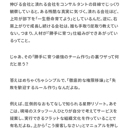
伸びる会社と潰れる会社をコンサルタントの目線でじっくり
観察していると、ある残酷な真実に気づく。潰れる会社ほど、
上司が部下を「一生懸命育てよう」としているんだ。逆に、右
肩上がりで成長し続ける会社は、誰も手取り足取り教えてい
ない。つまり、人材が「勝手に育つ」仕組みができあがってい
るってこと。
じゃあ、その「勝手に育つ最強のチーム作り」の裏ワザって何
だと思う？
答えはめちゃくちゃシンプルで、「徹底的な権限移譲」と「失
敗を歓迎するルール作り」なんだよね。
例えば、圧倒的なおもてなしで知られる星野リゾート。あそ
こは、現場のスタッフ一人ひとりが自分で考えてサービスを
提案し、実行できるフラットな組織文化を作っていることで
有名だよね。上から「こう接客しなさい」とマニュアルを押し