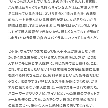
「いっつも求人出しているな、あの会社」って思われる状態、
これ実はめちゃくちゃ危険なサインなんだよね。万年人手不
足に陥っている会社は、ズバリ言うと「潰れる会社」の典型
的なルートを歩んでいる可能性が高い。人が足りないから
現場は疲弊してミスが増えるし、残業代はかさむ。何より「忙
しすぎて新人教育ができないから、新しく入ってもすぐ辞めて
しまう」という最悪の負のスパイラルにハマってしまうんだ。
じゃあ、なんでいつまで経っても人手不足が解消しないの
か。多くの企業が陥っている求人募集の落とし穴が「とりあ
えずいつもと同じ求人媒体に、同じ条件で出し続ける」こと。
これ、本当にもったいない！今は求職者の方が圧倒的に仕事
を選べる時代なんだよね。給料や休日といった条件面だけじ
ゃなく、「働きやすさ」や「どんなスキルが身につくのか」がリ
アルに伝わらない求人広告は、一瞬でスルーされて終わり。
ハローワークやリクナビ、マイナビといった王道のプラットフ
ォームを使うにしても、ただテンプレ通りに枠を埋めるだけ
の募集文じゃ、優秀な人材は絶対に振り向いてくれない。