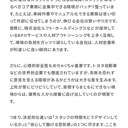
るべきコア業務に全集中できる環境がバッチリ整っていま
す。たとえば、単純作業やマニュアル化できる業務は思い切
って外部に任せてしまうのが、伸びる会社の賢いやり方です。
実際に、株式会社ルフト・ホールディングスなどが提供して
いるBPOサービスや人材アウトソーシングを上手く活用し
て、現場の負担をガッツリ減らしている会社は、人材定着率
が桁違いに良い傾向にあります。
さらに、心理的安全性もめちゃくちゃ重要です。トヨタ自動車
などの世界的企業でも徹底されていますが、失敗を恐れず
に意見を言える環境があるかどうかは大きな差を生みます。
上司が常にピリピリしていて、質問すらまともにできない現
場からは、優秀な人から順番に逃げ出していくのが現実で
す。
つまり、決定的な違いは「スタッフの時間をどうデザインして
いるか」と「安心して働ける空気感」の2つに尽きます。ここを