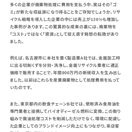
多くの企業が廃棄物処理に費用を支払う中、実はその「ゴ
ミ」が新たな収益源になり得ることをご存知でしょうか。リサ
イクル戦略を導入した企業の中には売上が130%も増加し
た事例があります。この驚異的な成果の裏には、廃棄物を
「コスト」ではなく「資源」として捉え直す発想の転換があり
ました。
例えば、名古屋市に本社を置く製造業A社では、金属加工時
に出る切削くずを分別・洗浄し、金属リサイクル業者に適正
価格で販売することで、年間800万円の新規収入を生み出し
ました。以前はこれらを産業廃棄物として処理費用を払って
いたのです。
また、東京都内の飲食チェーンB社では、使用済み食用油を
専門業者と提携してバイオディーゼル燃料に変換。この取り
組みで廃油処理コストを削減しただけでなく、環境に配慮し
た企業としてのブランドイメージ向上にもつながり、来店客