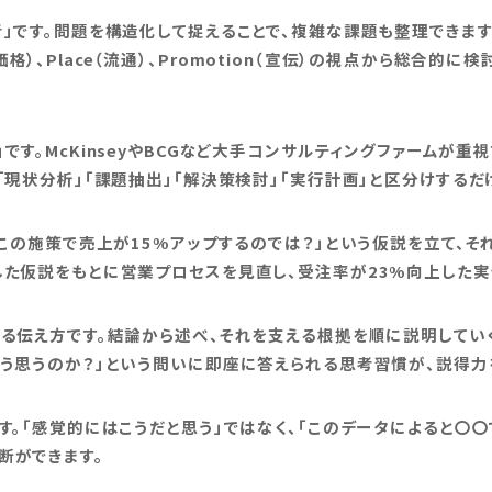
」です。問題を構造化して捉えることで、複雑な課題も整理できます
ce（価格）、Place（流通）、Promotion（宣伝）の視点から総合
す。McKinseyやBCGなど大手コンサルティングファームが重視
「現状分析」「課題抽出」「解決策検討」「実行計画」と区分けする
「この施策で売上が15%アップするのでは？」という仮説を立て、
した仮説をもとに営業プロセスを見直し、受注率が23%向上した実
る伝え方です。結論から述べ、それを支える根拠を順に説明していく
そう思うのか？」という問いに即座に答えられる思考習慣が、説得力
す。「感覚的にはこうだと思う」ではなく、「このデータによると〇
断ができます。