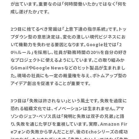
が出ています。重要なのは「何時間働いたか」ではなく「何を
成し遂げたか」です。
2つ目に捨てるべき常識は「上意下達の指示系統」です。トッ
プダウン型の意思決定は、変化の激しい現代ビジネスにお
いて機動力を失わせる要因となります。Google社では「2
0%ルール」を採用し、社員が勤務時間の20%を自分の好き
なプロジェクトに使えるようにしています。この取り組みか
らGmailやGoogle Newsなどのヒット製品が生まれまし
た。現場の社員にも一定の裁量権を与え、ボトムアップ型の
アイデア創出を促進することが重要です。
3つ目は「失敗は許されない」という風土です。失敗を過度に
恐れる組織文化では、イノベーションは生まれません。アマ
ゾンのジェフ・ベゾス氏は「発明と失敗は双子の兄弟」と語
り、失敗を通じた学びを重視しています。実際、Amazon Fir
eフォンの失敗から学んだことが、後のEchoシリーズの成功