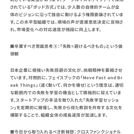
されている「ポッド方式」では、少人数の自律的チームが全
体のビジョンに沿って独自に動けるよう権限委譲されていま
す。この水平型組織では、現場の声が直接意思決定に反映さ
れ、市場変化への対応速度が格段に向上します。
■卒業すべき常識思考③：「失敗=避けるべきもの」という価
値観
日本企業に根強い失敗回避の文化が、挑戦精神を萎縮させ
ています。対照的に、フェイスブックの「Move Fast and Br
eak Things」（速く動いて、何かを壊せ）という理念は、適切
な範囲内での失敗を学習の機会として積極的に捉えていま
す。スタートアップの手法を取り入れた「失敗学習セッショ
ン」を定期的に開催し、失敗から得た教訓を共有する文化を
構築することで、組織全体の成長速度が加速します。
■今日から取り入れるべき新発想：クロスファンクショナル