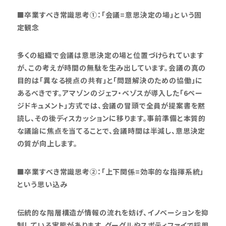
■卒業すべき常識思考①：「会議=意思決定の場」という固
定観念
多くの組織で会議は意思決定の場と位置づけられています
が、この考えが時間の無駄を生み出しています。会議の真の
目的は「異なる視点の共有」と「問題解決のための協働」に
あるべきです。アマゾンのジェフ・ベゾスが導入した「6ペー
ジドキュメント」方式では、会議の冒頭で全員が提案書を黙
読し、その後ディスカッションに移ります。事前準備と本質的
な議論に焦点を当てることで、会議時間は半減し、意思決定
の質が向上します。
■卒業すべき常識思考②：「上下関係=効率的な指揮系統」
という思い込み
伝統的な階層構造が情報の流れを妨げ、イノベーションを抑
制している実態があります。グーグルやスポティファイで採用